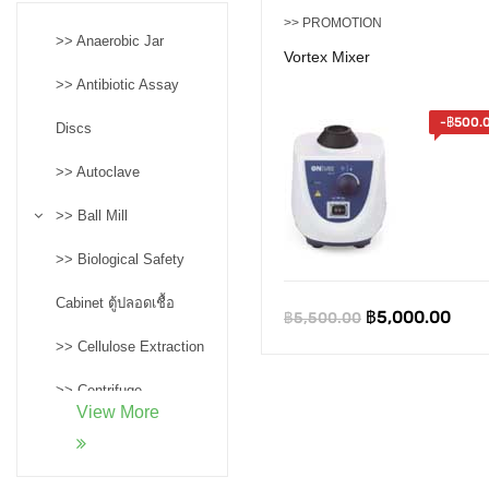
>> PROMOTION
>> Anaerobic Jar
Vortex Mixer
>> Antibiotic Assay
-
฿
500.
Discs
>> Autoclave
>> Ball Mill
>> Biological Safety
Cabinet ตู้ปลอดเชื้อ
Original
Curr
฿
5,000.00
฿
5,500.00
price
pric
>> Cellulose Extraction
was:
is:
>> Centrifuge
฿5,500.00.
฿5,0
View More
>> Confocal
Microscopes