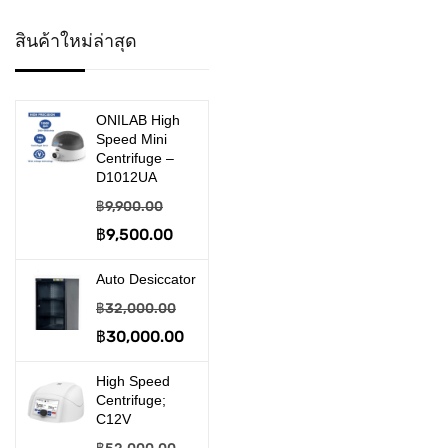
>> Desiccator
สินค้าใหม่ล่าสุด
>> Disposable Product
>> Embedding System
ONILAB High
Speed Mini
>> Filtration & Suction
Centrifuge –
D1012UA
อุปกรณ์งานกรอง และดูด
฿
9,900.00
จ่าย
Original
฿
9,500.00
Current
price
price
>> Gel Electrophoresis
Auto Desiccator
was:
is:
฿
32,000.00
เครื่องรันเจล
฿9,900.00.
฿9,500.00.
Original
฿
30,000.00
Current
>> Homogenizer
price
price
High Speed
>> Hot Plate & Stirrer
was:
is:
Centrifuge;
C12V
฿32,000.00.
฿30,000.00.
>> Incabator & Oven