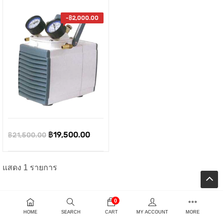
-
฿
2,000.00
Original
Current
฿
19,500.00
฿
21,500.00
price
price
ent
was:
is:
แสดง 1 รายการ
e
฿21,500.00.
฿19,500.00.
0
00.00.
HOME
SEARCH
CART
MY ACCOUNT
MORE