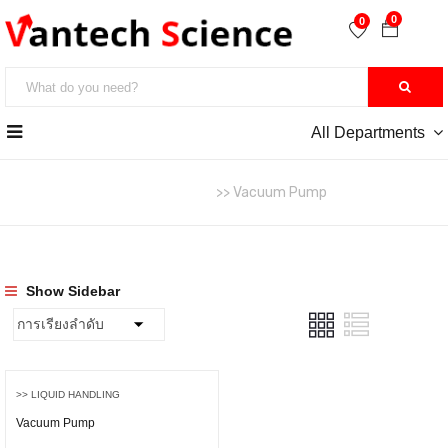
0
0
All Departments
หน้าหลัก
>> Liquid Handling
>> Vacuum Pump
Show Sidebar
>> LIQUID HANDLING
Vacuum Pump