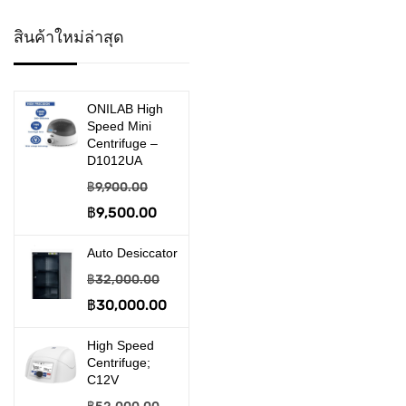
>> Desiccator
สินค้าใหม่ล่าสุด
>> Disposable Product
>> Embedding System
ONILAB High
Speed Mini
>> Filtration & Suction
Centrifuge –
D1012UA
อุปกรณ์งานกรอง และดูด
฿
9,900.00
จ่าย
Original
฿
9,500.00
Current
price
price
>> Gel Electrophoresis
Auto Desiccator
was:
is:
฿
32,000.00
เครื่องรันเจล
฿9,900.00.
฿9,500.00.
Original
฿
30,000.00
Current
>> Homogenizer
price
price
High Speed
>> Hot Plate & Stirrer
was:
is:
Centrifuge;
C12V
฿32,000.00.
฿30,000.00.
>> Incabator & Oven