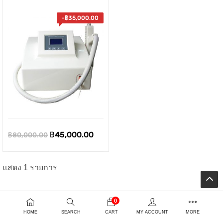
-
฿
35,000.00
Original
Current
฿
45,000.00
฿
80,000.00
price
price
ent
was:
is:
แสดง 1 รายการ
e
฿80,000.00.
฿45,000.00.
0
00.00.
HOME
SEARCH
CART
MY ACCOUNT
MORE