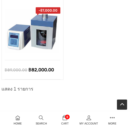
-
฿
7,000.00
Original
Current
฿
82,000.00
฿
89,000.00
price
price
was:
is:
แสดง 1 รายการ
ent
฿89,000.00.
฿82,000.00.
e
0
00.00.
HOME
SEARCH
CART
MY ACCOUNT
MORE