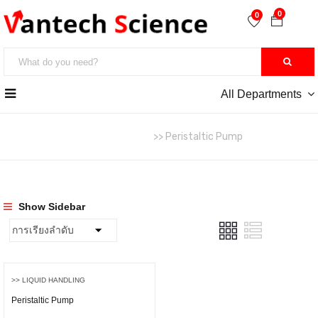
0
0
All Departments
หน้าหลัก
>> Liquid Handling
>> Peristaltic Pump
Show Sidebar
>> LIQUID HANDLING
Peristaltic Pump