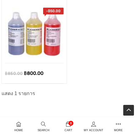
-
฿
50.00
Original
Current
฿
800.00
฿
850.00
price
price
was:
is:
แสดง 1 รายการ
ent
฿850.00.
฿800.00.
e
0
00.00.
HOME
SEARCH
CART
MY ACCOUNT
MORE