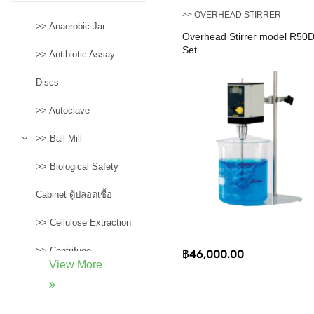
>> OVERHEAD STIRRER
>> Anaerobic Jar
Overhead Stirrer model R50
Set
>> Antibiotic Assay
Discs
>> Autoclave
>> Ball Mill
>> Biological Safety
Cabinet ตู้ปลอดเชื้อ
>> Cellulose Extraction
>> Centrifuge
฿
46,000.00
View More
>> Confocal
Microscopes