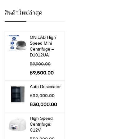
>> Desiccator
สินค้าใหม่ล่าสุด
>> Disposable Product
>> Embedding System
ONILAB High
Speed Mini
>> Filtration & Suction
Centrifuge –
D1012UA
อุปกรณ์งานกรอง และดูด
฿
9,900.00
จ่าย
Original
฿
9,500.00
Current
price
price
>> Gel Electrophoresis
Auto Desiccator
was:
is:
฿
32,000.00
เครื่องรันเจล
฿9,900.00.
฿9,500.00.
Original
฿
30,000.00
Current
>> Homogenizer
price
price
High Speed
>> Hot Plate & Stirrer
was:
is:
Centrifuge;
C12V
฿32,000.00.
฿30,000.00.
>> Incabator & Oven