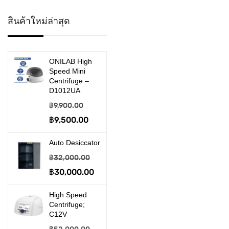
>> Desiccator
สินค้าใหม่ล่าสุด
>> Disposable Product
>> Embedding System
ONILAB High
Speed Mini
>> Filtration & Suction
Centrifuge –
D1012UA
อุปกรณ์งานกรอง และดูด
฿
9,900.00
จ่าย
Original
฿
9,500.00
Current
price
price
>> Gel Electrophoresis
Auto Desiccator
was:
is:
฿
32,000.00
เครื่องรันเจล
฿9,900.00.
฿9,500.00.
Original
฿
30,000.00
Current
>> Homogenizer
price
price
High Speed
>> Hot Plate & Stirrer
was:
is:
Centrifuge;
C12V
฿32,000.00.
฿30,000.00.
>> Incabator & Oven