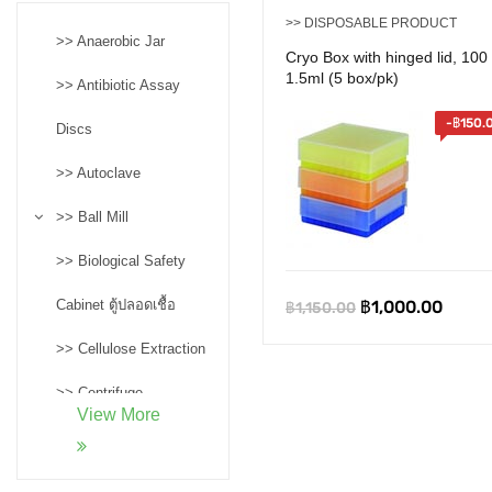
>> DISPOSABLE PRODUCT
>> Anaerobic Jar
Cryo Box with hinged lid, 100
1.5ml (5 box/pk)
>> Antibiotic Assay
-
฿
150.
Discs
>> Autoclave
>> Ball Mill
>> Biological Safety
Original
Curre
Cabinet ตู้ปลอดเชื้อ
฿
1,000.00
฿
1,150.00
price
price
>> Cellulose Extraction
was:
is:
>> Centrifuge
฿1,150.00.
฿1,00
View More
>> Confocal
Microscopes