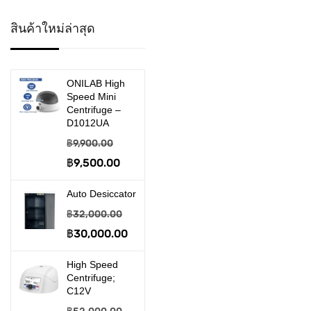
>> Desiccator
สินค้าใหม่ล่าสุด
>> Disposable Product
>> Embedding System
ONILAB High
Speed Mini
>> Filtration & Suction
Centrifuge –
D1012UA
อุปกรณ์งานกรอง และดูด
฿
9,900.00
จ่าย
Original
฿
9,500.00
Current
price
price
>> Gel Electrophoresis
Auto Desiccator
was:
is:
฿
32,000.00
เครื่องรันเจล
฿9,900.00.
฿9,500.00.
Original
฿
30,000.00
Current
>> Homogenizer
price
price
High Speed
>> Hot Plate & Stirrer
was:
is:
Centrifuge;
C12V
฿32,000.00.
฿30,000.00.
>> Incabator & Oven