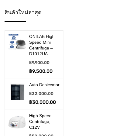
>> Desiccator
สินค้าใหม่ล่าสุด
>> Disposable Product
>> Embedding System
ONILAB High
Speed Mini
>> Filtration & Suction
Centrifuge –
D1012UA
อุปกรณ์งานกรอง และดูด
฿
9,900.00
จ่าย
Original
฿
9,500.00
Current
price
price
>> Gel Electrophoresis
Auto Desiccator
was:
is:
฿
32,000.00
เครื่องรันเจล
฿9,900.00.
฿9,500.00.
Original
฿
30,000.00
Current
>> Homogenizer
price
price
High Speed
>> Hot Plate & Stirrer
was:
is:
Centrifuge;
C12V
฿32,000.00.
฿30,000.00.
>> Incabator & Oven