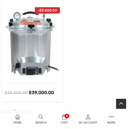
-
฿
3,000.00
Original
Current
ent
฿
39,000.00
฿
42,000.00
price
price
e
was:
is:
แสดง 1 รายการ
0
฿42,000.00.
฿39,000.00.
00.00.
HOME
SEARCH
CART
MY ACCOUNT
MORE