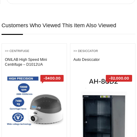
Customers Who Viewed This Item Also Viewed
>> CENTRIFUGE
>> DESICCATOR
ONILAB High Speed Mini
Auto Desiccator
Centrifuge – D1012UA
-
฿
400.00
-
฿
2,000.00