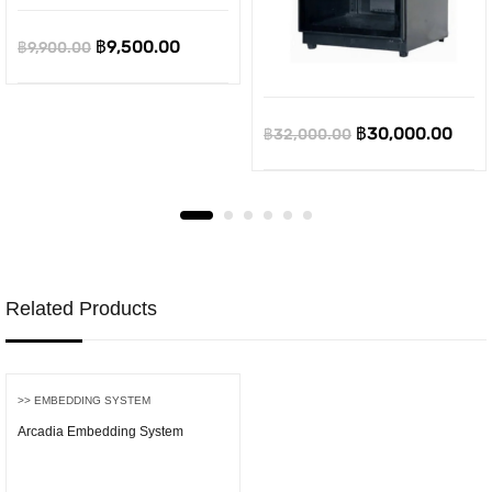
Original
Current
฿
9,500.00
฿
9,900.00
price
price
was:
is:
Original
Curr
฿
30,000.00
฿
32,000.00
฿9,900.00.
฿9,500.00.
price
pric
was:
is:
฿32,000.00.
฿30,
Related Products
>> EMBEDDING SYSTEM
Arcadia Embedding System