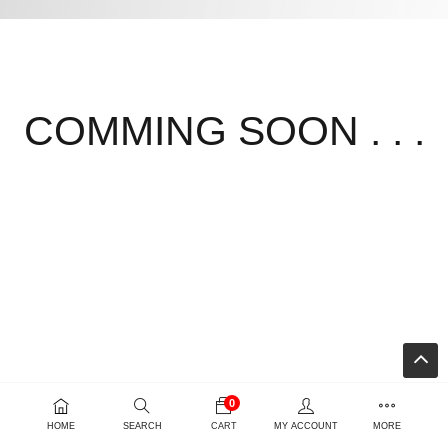
COMMING SOON . . .
0
HOME
SEARCH
CART
MY ACCOUNT
MORE